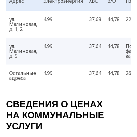
Адрес
Электроэнергия
ХВС
В/О
ГВС
ул.
4.99
37,68
44,78
225,
Малиновая,
д. 1, 2
ул.
4.99
37,64
44,78
По
Малиновая,
фак
д. 5
затр
Остальные
4.99
37,64
44,78
263,
адреса
СВЕДЕНИЯ О ЦЕНАХ
НА КОММУНАЛЬНЫЕ
УСЛУГИ